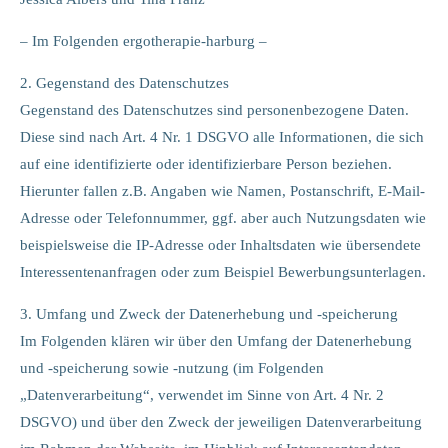
info@yourdomain.com
– Im Folgenden ergotherapie-harburg –
About us
2. Gegenstand des Datenschutzes
Lorem ipsum dolor sit amet, consectetuer adipiscing elit.
Gegenstand des Datenschutzes sind personenbezogene Daten.
Diese sind nach Art. 4 Nr. 1 DSGVO alle Informationen, die sich
Aenean commodo ligula eget dolor. Aenean massa. Cum sociis
natoque penatibus et magnis dis parturient montes, nascetur
auf eine identifizierte oder identifizierbare Person beziehen.
ridiculus mus. Donec quam felis, ultricies nec.
Hierunter fallen z.B. Angaben wie Namen, Postanschrift, E-Mail-
Adresse oder Telefonnummer, ggf. aber auch Nutzungsdaten wie
beispielsweise die IP-Adresse oder Inhaltsdaten wie übersendete
Interessentenanfragen oder zum Beispiel Bewerbungsunterlagen.
3. Umfang und Zweck der Datenerhebung und -speicherung
Im Folgenden klären wir über den Umfang der Datenerhebung
und -speicherung sowie -nutzung (im Folgenden
„Datenverarbeitung“, verwendet im Sinne von Art. 4 Nr. 2
DSGVO) und über den Zweck der jeweiligen Datenverarbeitung