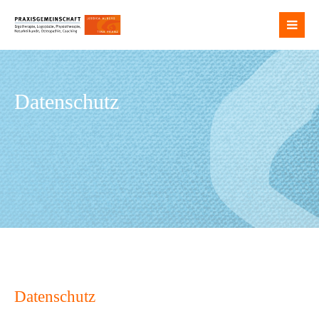
Login
Benutzername
Datenschutz
Passwort
Anmelden
Register
|
Lost your password?
Support
Datenschutz