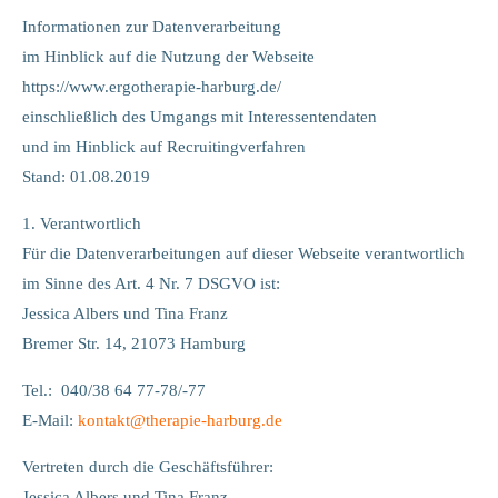
Lorem ipsum dolor sit amet:
Informationen zur Datenverarbeitung
im Hinblick auf die Nutzung der Webseite
https://www.ergotherapie-harburg.de/
24h
/ 365days
einschließlich des Umgangs mit Interessentendaten
und im Hinblick auf Recruitingverfahren
Stand: 01.08.2019
We offer support for our customers
Mon - Fri 8:00am - 5:00pm
(GMT +1)
1. Verantwortlich
Für die Datenverarbeitungen auf dieser Webseite verantwortlich
Get in touch
im Sinne des Art. 4 Nr. 7 DSGVO ist:
Cybersteel Inc.
Jessica Albers und Tina Franz
376-293 City Road, Suite 600
Bremer Str. 14, 21073 Hamburg
San Francisco, CA 94102
Tel.: 040/38 64 77-78/-77
Have any questions?
E-Mail:
kontakt
@
therapie-harburg.
de
+44 1234 567 890
Vertreten durch die Geschäftsführer:
Drop us a line
Jessica Albers und Tina Franz