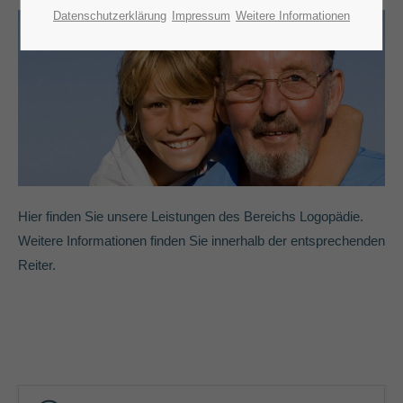
Lorem ipsum dolor sit amet:
Datenschutzerklärung
Impressum
Weitere Informationen
24h
/ 365days
We offer support for our customers
Mon - Fri 8:00am - 5:00pm
(GMT +1)
Get in touch
Hier finden Sie unsere Leistungen des Bereichs Logopädie.
Weitere Informationen finden Sie innerhalb der entsprechenden
Cybersteel Inc.
376-293 City Road, Suite 600
Reiter.
San Francisco, CA 94102
Have any questions?
+44 1234 567 890
Drop us a line