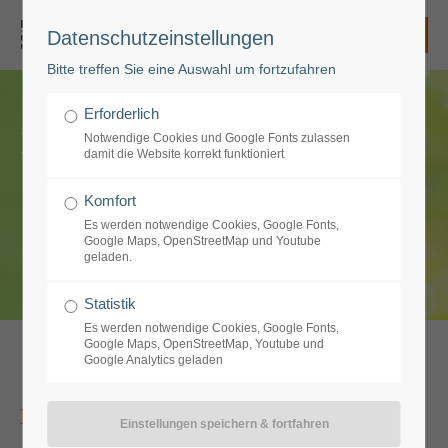
Datenschutzeinstellungen
Login
Bitte treffen Sie eine Auswahl um fortzufahren
Benutzername
Erforderlich
Logopädie
Notwendige Cookies und Google Fonts zulassen
damit die Website korrekt funktioniert
Passwort
Komfort
Es werden notwendige Cookies, Google Fonts,
Google Maps, OpenStreetMap und Youtube
geladen.
Anmelden
Statistik
Es werden notwendige Cookies, Google Fonts,
Google Maps, OpenStreetMap, Youtube und
Google Analytics geladen
Register
|
Lost your password?
Support
Erwachsene