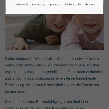
Lorem ipsum dolor sit amet:
Datenschutzerklärung
Impressum
Weitere Informationen
24h
/ 365days
We offer support for our customers
Mon - Fri 8:00am - 5:00pm
(GMT +1)
Get in touch
Kinder erleben die Welt mit allen Sinnen und entwickeln ihre
Fähigkeiten stetig weiter. Die Sinneswahrnehmung ist dabei
Cybersteel Inc.
376-293 City Road, Suite 600
eng mit den geistigen und psychischen Funktionen verbunden
San Francisco, CA 94102
und ist Grundvoraussetzung für eine altersentsprechende
Entwicklung. Am besten lernen Kinder, wenn sie Freude am
Have any questions?
Lernen haben.
+44 1234 567 890
Kommt es zu einer Beeinträchtigung in der kindlichen
Drop us a line
Entwicklung ist der natürliche Kreislauf von Lernen,