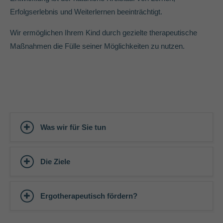
info@yourdomain.com
Erfolgserlebnis und Weiterlernen beeinträchtigt.
About us
Wir ermöglichen Ihrem Kind durch gezielte therapeutische
Maßnahmen die Fülle seiner Möglichkeiten zu nutzen.
Lorem ipsum dolor sit amet, consectetuer adipiscing elit.
Aenean commodo ligula eget dolor. Aenean massa. Cum sociis
natoque penatibus et magnis dis parturient montes, nascetur
ridiculus mus. Donec quam felis, ultricies nec.
Was wir für Sie tun
Die Ziele
Ergotherapeutisch fördern?