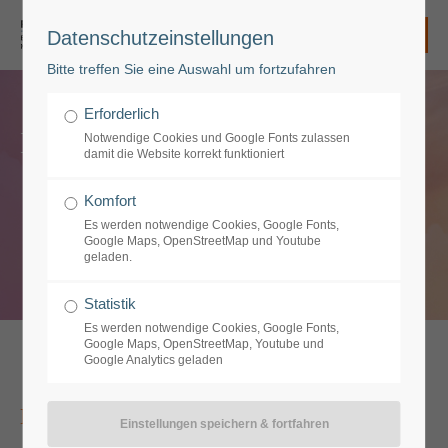
Datenschutzeinstellungen
Login
Bitte treffen Sie eine Auswahl um fortzufahren
Benutzername
Erforderlich
Ergotherapie
Notwendige Cookies und Google Fonts zulassen
damit die Website korrekt funktioniert
Passwort
Komfort
Es werden notwendige Cookies, Google Fonts,
Google Maps, OpenStreetMap und Youtube
geladen.
Anmelden
Statistik
Es werden notwendige Cookies, Google Fonts,
Google Maps, OpenStreetMap, Youtube und
Google Analytics geladen
Register
|
Lost your password?
Support
Kinder