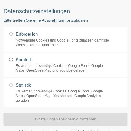
 (040/38 64 77-77) -·- Ergotherapie, Logopädie, Coaching (040/38 64 77-78)
Datenschutzeinstellungen
ort
Get in touch
Bitte treffen Sie eine Auswahl um fortzufahren
Start
Leis
sum dolor sit amet:
Cybersteel Inc.
Erforderlich
376-293 City Road, Suite 600
Notwendige Cookies und Google Fonts zulassen damit die
San Francisco, CA 94102
Website korrekt funktioniert
4h
Komfort
Have any questions?
/ 365days
Es werden notwendige Cookies, Google Fonts, Google
+44 1234 567 890
Maps, OpenStreetMap und Youtube geladen.
Drop us a line
Statistik
info@yourdomain.com
Es werden notwendige Cookies, Google Fonts, Google
support for our customers
Maps, OpenStreetMap, Youtube und Google Analytics
ri 8:00am - 5:00pm
(GMT +1)
geladen