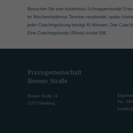
Besuchen Sie eine kostenlose Schnupperstunde! Ents
im Wochenrhythmus Termine verabredet, später können
jeder Coachingsitzung beträgt 45 Minuten. Das Coachi
Eine Coachingstunde (45min) kostet 50€.
Praxisgemeinschaft
Bremer Straße
Ergothe
Bremer Straße 14
Tel.: 040
21073 Hamburg
kontakt