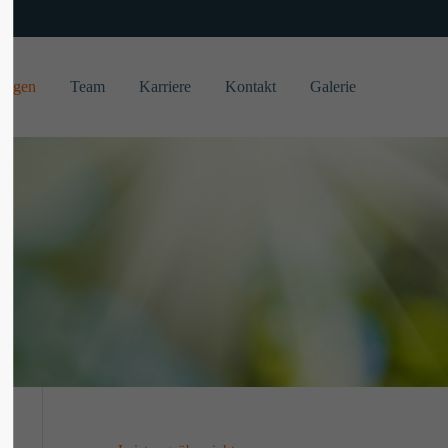
About us
tungen
Team
Karriere
Kontakt
Galerie
Lorem ipsum dolor sit amet, consectetuer
adipiscing elit.
Aenean commodo ligula eget dolor. Aenean
massa. Cum sociis natoque penatibus et
magnis dis parturient montes, nascetur
ridiculus mus. Donec quam felis, ultricies
nec.