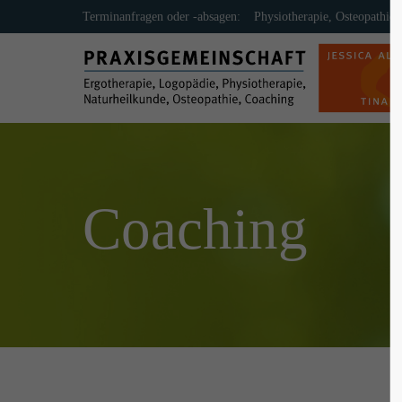
Terminanfragen oder -absagen:
Physiotherapie, Osteopathie
Login
Supp
Benutzername
Lorem ip
2
Passwort
Coaching
Anmelden
We offer 
Mon - F
Register
|
Lost your password?